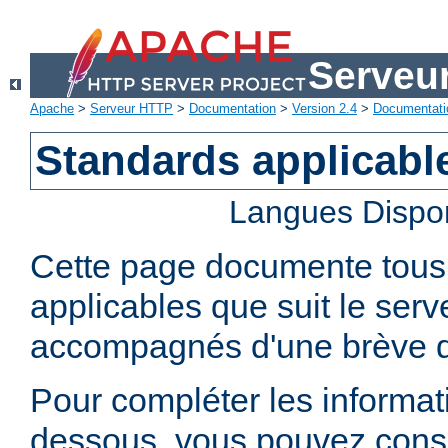
Serveu
Apache
>
Serveur HTTP
>
Documentation
>
Version 2.4
>
Documentati
Standards applicabl
Langues Dispo
Cette page documente tous 
applicables que suit le se
accompagnés d'une brève d
Pour compléter les informati
dessous, vous pouvez consu